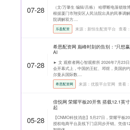
（文/万肇生 编辑/吕栋） 哈啰断电落锁
07-28
根据厦门市翔安区人民法院出具的民事调解文
北证50
1122.88
-1.09
-0.02%
院调解双方....
0.00
来源：新恒生配资平台
查看
乐盈配资
希恩配资网 巅峰时刻的告别：“只想
AI
► 文 观察者网心智观察所 2026年7月2
07-28
会开幕式上，中国的王虹、邓煜，美国的
尔曼从国际数....
来源：优股平台官网
查看
希恩配资网
倍悦网 荣耀平板20开售 搭载12.1英寸3
起
【CNMO科技消息】5月27日，荣耀平板20
05-28
授权电商平台及线下门店同步开销。凭借12.
智能体....