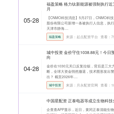
福盈策略 格力钛新能源被强制执行近
月
【CNMO科技消息】5月27日，CNMO科
05-28
股份有限公司新增一条被执行人信息，执行标
天津市静海....
来源：起点配资平台
查看：
7
福盈策略
城中投资 金价守住1038.88元！今
向
金价在1030元关口反复拉锯，背后是三大
04-28
断，全球大资金悄然撤退，技术图形发出警
出？ 截至2026年....
来源：月永配资官网
查看：
1
城中投资
中国星配资 正泰电器等成立生物科技
企查查APP显示，近日，黄冈正泰清能生