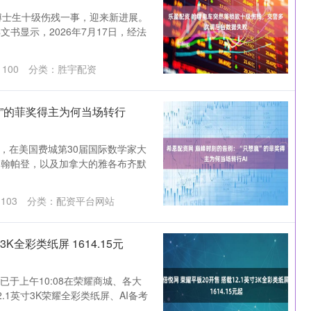
致博士生十级伤残一事，迎来新进展。
书显示，2026年7月17日，经法
创业板指
0.00
0.00%
0.00
0.00%
：
100
分类：
胜宇配资
赢”的菲奖得主为何当场转行
3日，在美国费城第30届国际数学家大
约翰帕登，以及加拿大的雅各布齐默
：
103
分类：
配资平台网站
K全彩类纸屏 1614.15元
已于上午10:08在荣耀商城、各大
1英寸3K荣耀全彩类纸屏、AI备考