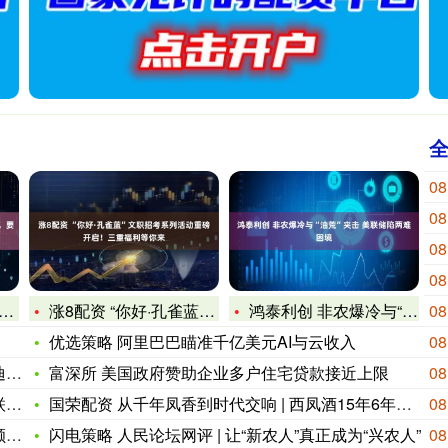
08
08
08
08
涨8配资 “你好·孔雀蓝”文职招考系列活动重磅开启！三重福利
鸿泰利创 非农爆冷与“油荒”夹击 美联储陷两难困境
08
优选策略 阿里巴巴瞄准千亿美元AI与云收入
08
：
富深所 美国政府赞助企业多户住宅贷款接近上限
08
很
国荣配资 从千年凤香到时代交响 | 西凤酒15年6年品牌荣获
08
亿
闪电策略 人民论坛网评 | 让“新农人”真正成为“兴农人”
08