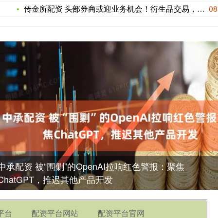
传金所配资 头部券商或迎业务机会！衍生品交易，监管三次征求意
08
中承配资 被“围剿”的OpenAI拉响红色警报：聚焦
ChatGPT，推迟其他产品开发
平台
配资平台网站
配资平台官网