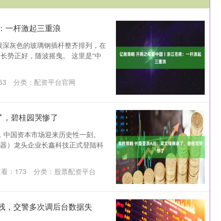
：一杆激起三重浪
根深灰色的玻璃钢插杆整齐排列，在
长势正好，随波摇曳。 这里是“中
53
分类：
配资平台官网
了，碧桂园哭惨了
7日，中国资本市场迎来历史性一刻。
储器）龙头企业长鑫科技正式登陆科
查看：
173
分类：
股票配资平台
残，交警多次调后台数据失