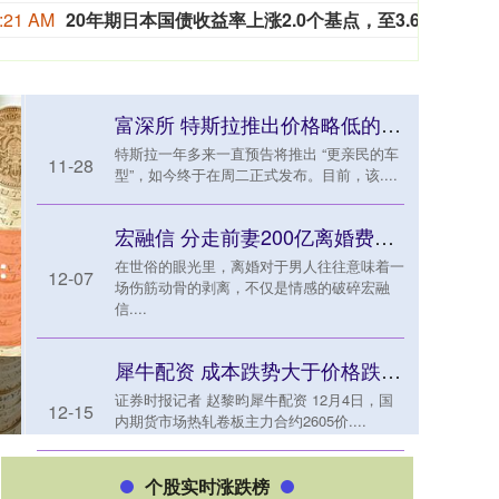
:21 AM
20年期日本国债收益率上涨2.0个基点，至3.660%。
20年
富深所 特斯拉推出价格略低的Model 3与Model Y“标准版”车型
特斯拉一年多来一直预告将推出 “更亲民的车
11-28
型”，如今终于在周二正式发布。目前，该....
宏融信 分走前妻200亿离婚费，购豪宅、娶空姐，年收租4200万
在世俗的眼光里，离婚对于男人往往意味着一
12-07
场伤筋动骨的剥离，不仅是情感的破碎宏融
信....
犀牛配资 成本跌势大于价格跌势 热轧钢厂盈利整体好转
证券时报记者 赵黎昀犀牛配资 12月4日，国
12-15
内期货市场热轧卷板主力合约2605价....
个股实时涨跌榜