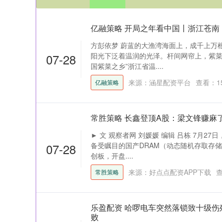
亿融策略 开局之年看中国丨浙江苍南
方彭依梦 蔚蓝的大渔湾海面上，成千上万
07-28
阳光下泛着温润的光泽。杆间网帘上，紫菜
国紫菜之乡”浙江省温....
来源：涵星配资平台
查看：
1
亿融策略
常胜策略 长鑫登顶A股：梁文锋赚麻
► 文 观察者网 刘媛媛 编辑 吕栋 7月2
07-28
备受瞩目的国产DRAM（动态随机存取存
创板，开盘....
来源：好点点配资APP下载
常胜策略
乐盈配资 哈啰电车突然落锁致十级伤
败