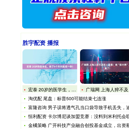
胜宇配资 播报
宏泰 20岁的医学生，救了9个月的宝宝一命！
广瑞网 上海人猝不及防！注意：有“极大雨”，要来了！
淘优配 尾盘：标普500可能结束七连涨
富隆咨询 男子误将透气孔当口袋导致手机丢失，迪卡侬客服回应
恒利配资 卡尔博尼谈加盟竞赛：没料到米利托会联系我；劳塔罗
金橘策略 广开科技产业融合创投基金成立，出资额18