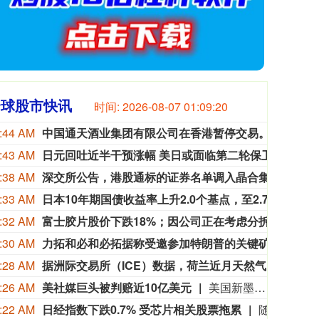
全球股市快讯
时间:
2026-08-07 01:09:22
:44 AM
中国通天酒业集团有限公司在香港暂停交易。
中国
:43 AM
日元回吐近半干预涨幅 美日或面临第二轮保卫战
日元在
:38 AM
深交所公告，港股通标的证券名单调入晶合集成，自2026年08月07日起生效。
深交所
:33 AM
日本10年期国债收益率上升2.0个基点，至2.780%。
日本1
:32 AM
富士胶片股价下跌18%；因公司正在考虑分拆部分业务。
富士
:30 AM
力拓和必和必拓据称受邀参加特朗普的关键矿产会议
白宫已
:28 AM
据洲际交易所（ICE）数据，荷兰近月天然气合约价格上涨5%，至每兆瓦时58.57欧元。
据洲际
:26 AM
美社媒巨头被判赔近10亿美元
美国新墨西哥州第一司法区法院当地时间8月6日作出裁决，社交媒体“脸书（Facebook）”、“照片墙（Instagram）”的母公司美国“元”公司应向该州一项基金支付5.67 亿美元，用于应对青少年因使用其产品而面临的心理健康问题。 这一裁决源于今年早些时候的一场审判。在那次审判中，新墨西哥州陪审团认定“元”公司需就涉嫌导致青少年心理健康问题及利用其产品进行性剥削的行为，承担3.75亿美元的罚款。这5.67亿美元是在3.75亿美元罚款基础上追加的补救金，二者叠加达9.42亿美元。 此外，根据新的裁决，“元”公司还被要求实施一系列青少年安全措施，包括对青少年使用 Facebook 和 Instagram 设置月度时长限制、限制通知推送、加强对成年人与未成年人联系的管控、为AI 聊天机器人增设安全防护，以及强化对儿童性虐待报告的审查。 “元”公司表示将对这一裁决提出上诉，并称公司一直在努力识别并清除平台上的有害内容。 （CCTV国际时讯）
:22 AM
日经指数下跌0.7% 受芯片相关股票拖累
随着对中东冲突和能源成本的不确定性持续存在，日本股市早盘走低。芯片相关股票领跌。Lasertec下跌9.8%，软银集团下跌6.1%，Screen Holdings下跌4.2%。美元报158.49日元，周四东京股市收盘时为157.81日元。投资者正关注企业盈利，普利司通定于周五晚些时候公布季度业绩。日经指数下跌0.7%，报65,210.13点。