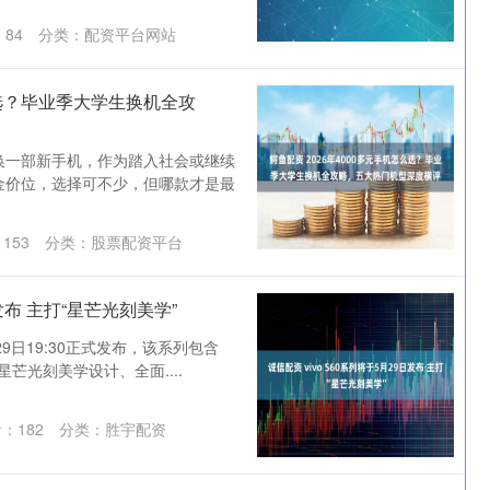
：
84
分类：
配资平台网站
么选？毕业季大学生换机全攻
划换一部新手机，作为踏入社会或继续
黄金价位，选择可不少，但哪款才是最
：
153
分类：
股票配资平台
日发布 主打“星芒光刻美学”
月29日19:30正式发布，该系列包含
凭借星芒光刻美学设计、全面....
看：
182
分类：
胜宇配资